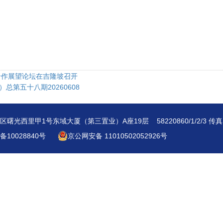
合作展望论坛在吉隆坡召开
总第五十八期20260608
西里甲1号东域大厦（第三置业）A座19层 58220860/1/2/3 传真：5
备10028840号
京公网安备 11010502052926号